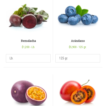
Remolacha
Arándano
$1,200
- Lb.
$5,900
- 125 gr.