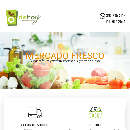
310-235-3812
318-707-2554
M
E
R
C
A
D
O
F
R
E
S
C
O
Llevamos frutas y verduras frescas a la puerta de tu casa.
VALOR DOMICILIO
PEDIDOS