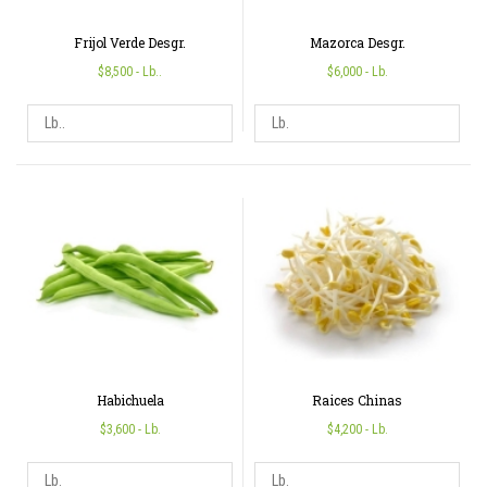
Frijol Verde Desgr.
Mazorca Desgr.
$8,500
- Lb..
$6,000
- Lb.
Habichuela
Raices Chinas
$3,600
- Lb.
$4,200
- Lb.