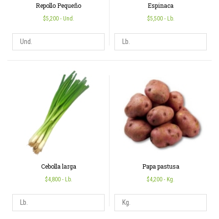
Repollo Pequeño
Espinaca
$5,200
- Und.
$5,500
- Lb.
Cebolla larga
Papa pastusa
$4,800
- Lb.
$4,200
- Kg.