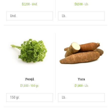
$2,200
- Und.
$8,500
- Lb.
Perejil
Yuca
$1,500
- 150 gr.
$1,800
- Lb.