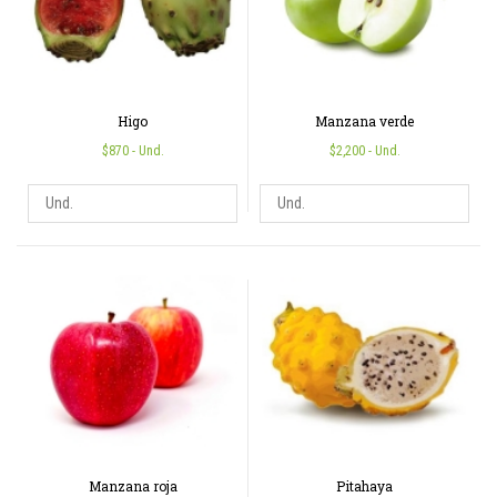
Higo
Manzana verde
$870
- Und.
$2,200
- Und.
Manzana roja
Pitahaya