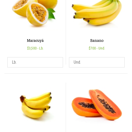
Maracuyá
Banano
$3,500
- Lb.
$700
- Und.