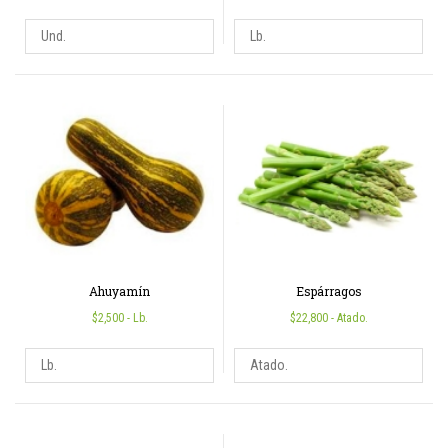
Ahuyamín
Espárragos
$2,500
- Lb.
$22,800
- Atado.