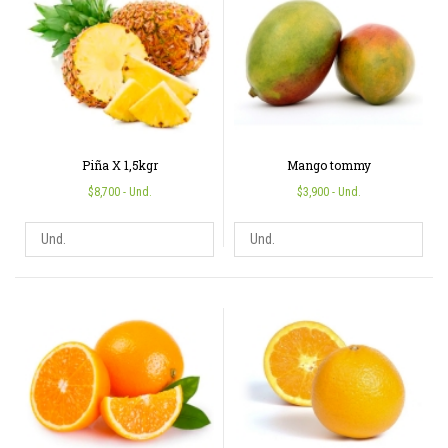
Piña X 1,5kgr
Mango tommy
$8,700
- Und.
$3,900
- Und.